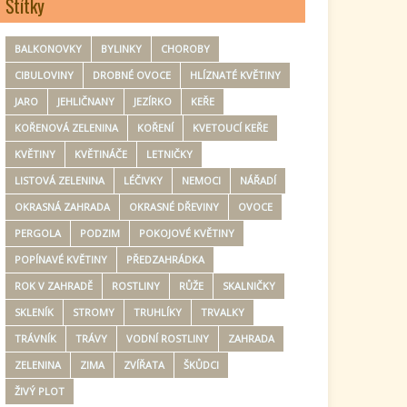
Štítky
BALKONOVKY
BYLINKY
CHOROBY
CIBULOVINY
DROBNÉ OVOCE
HLÍZNATÉ KVĚTINY
JARO
JEHLIČNANY
JEZÍRKO
KEŘE
KOŘENOVÁ ZELENINA
KOŘENÍ
KVETOUCÍ KEŘE
KVĚTINY
KVĚTINÁČE
LETNIČKY
LISTOVÁ ZELENINA
LÉČIVKY
NEMOCI
NÁŘADÍ
OKRASNÁ ZAHRADA
OKRASNÉ DŘEVINY
OVOCE
PERGOLA
PODZIM
POKOJOVÉ KVĚTINY
POPÍNAVÉ KVĚTINY
PŘEDZAHRÁDKA
ROK V ZAHRADĚ
ROSTLINY
RŮŽE
SKALNIČKY
SKLENÍK
STROMY
TRUHLÍKY
TRVALKY
TRÁVNÍK
TRÁVY
VODNÍ ROSTLINY
ZAHRADA
ZELENINA
ZIMA
ZVÍŘATA
ŠKŮDCI
ŽIVÝ PLOT