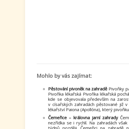
Mohlo by vás zajímat:
Pěstování pivoněk na zahradě
Pivoňky pa
Pivoňka lékařská Pivoňka lékařská pocház
kde se objevovala především na zarostl
v císařských zahradách pěstované již v 3
lékařství Paiona (Apollóna), který pivoňku.
Čemeřice – královna jarní zahrady
Čemeř
nezřídka se i rychlí. Na zahradách však 
týdnů později. Čemeřici na zahradě 