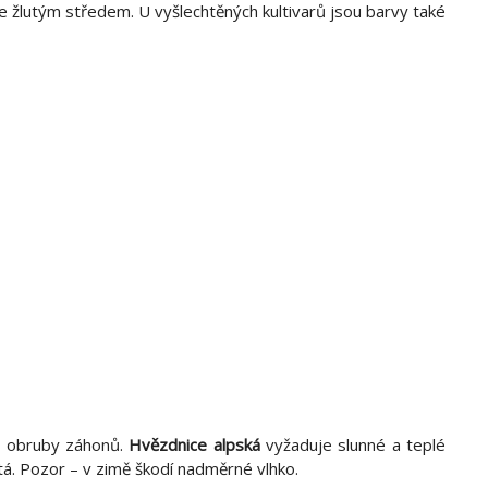
e žlutým středem. U vyšlechtěných kultivarů jsou barvy také
o obruby záhonů.
Hvězdnice alpská
vyžaduje slunné a teplé
tá. Pozor – v zimě škodí nadměrné vlhko.