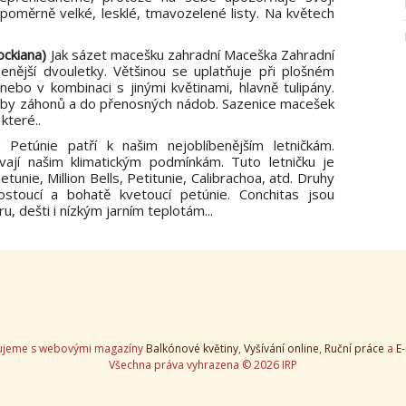
poměrně velké, lesklé, tmavozelené listy. Na květech
ockiana)
Jak sázet macešku zahradní Maceška Zahradní
íbenější dvouletky. Většinou se uplatňuje při plošném
ebo v kombinaci s jinými květinami, hlavně tulipány.
uby záhonů a do přenosných nádob. Sazenice macešek
které..
y
Petúnie patří k našim nejoblíbenějším letničkám.
vají našim klimatickým podmínkám. Tuto letničku je
unie, Million Bells, Petitunie, Calibrachoa, atd. Druhy
rostoucí a bohatě kvetoucí petúnie. Conchitas jsou
u, dešti i nízkým jarním teplotám...
ujeme s webovými magazíny
Balkónové květiny
,
Vyšívání online
,
Ruční práce
a
E
Všechna práva vyhrazena © 2026 IRP