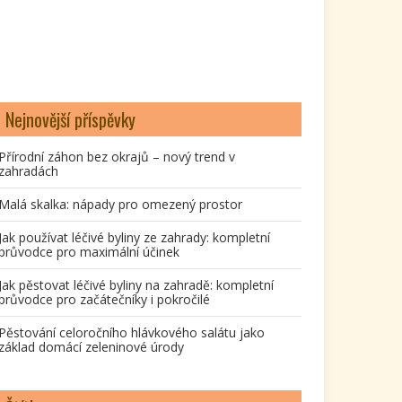
Nejnovější příspěvky
Přírodní záhon bez okrajů – nový trend v
zahradách
Malá skalka: nápady pro omezený prostor
Jak používat léčivé byliny ze zahrady: kompletní
průvodce pro maximální účinek
Jak pěstovat léčivé byliny na zahradě: kompletní
průvodce pro začátečníky i pokročilé
Pěstování celoročního hlávkového salátu jako
základ domácí zeleninové úrody