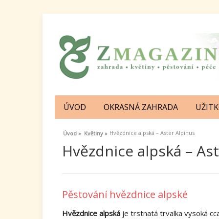
ÚVOD
OKRASNÁ ZAHRADA
UŽIT
Hvězdnice alpská – Aster Alpinus
Úvod »
Květiny »
Hvězdnice alpská – Ast
Pěstování hvězdnice alpské
Hvězdnice alpská
je trstnatá trvalka vysoká c