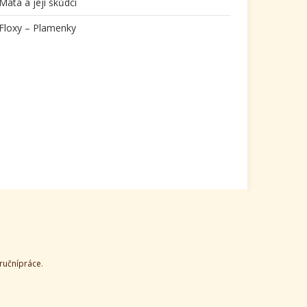
Máta a její škůdci
Floxy – Plamenky
-ručnípráce
.