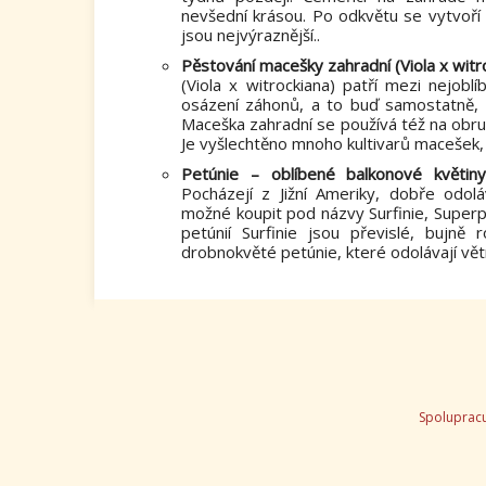
nevšední krásou. Po odkvětu se vytvoří 
jsou nejvýraznější..
Pěstování macešky zahradní (Viola x witr
(Viola x witrockiana) patří mezi nejobl
osázení záhonů, a to buď samostatně, n
Maceška zahradní se používá též na obr
Je vyšlechtěno mnoho kultivarů macešek, 
Petúnie – oblíbené balkonové květin
Pocházejí z Jižní Ameriky, dobře odolá
možné koupit pod názvy Surfinie, Superpet
petúnií Surfinie jsou převislé, bujně 
drobnokvěté petúnie, které odolávají větr
Spoluprac