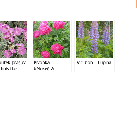
utek Jovišův
Pivoňka
Vlčí bob – Lupina
hnis flos-
bělokvětá