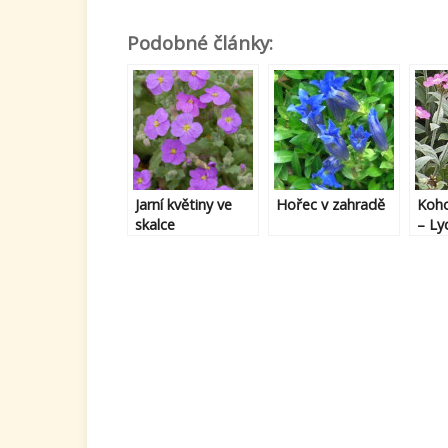
Podobné články:
Jarní květiny ve
Hořec v zahradě
Koho
skalce
– Lyc
jovis