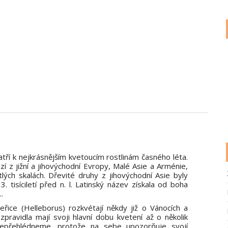
tří k nejkrásnějším kvetoucím rostlinám časného léta.
í z jižní a jihovýchodní Evropy, Malé Asie a Arménie,
ých skalách. Dřevité druhy z jihovýchodní Asie byly
. tisíciletí před n. l. Latinský název získala od boha
.
ice (Helleborus) rozkvétají někdy již o Vánocích a
zpravidla mají svoji hlavní dobu kvetení až o několik
nepřehlédneme, protože na sebe upozorňuje svojí