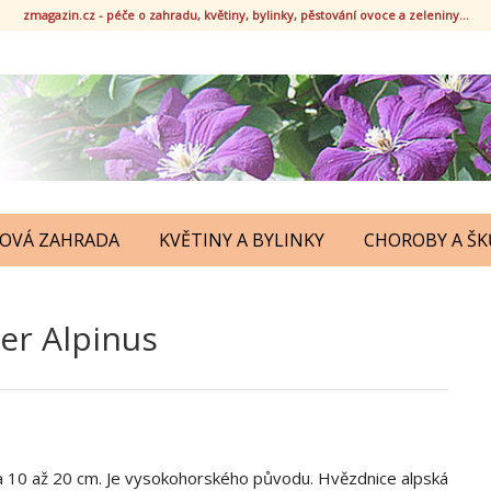
zmagazin.cz - péče o zahradu, květiny, bylinky, pěstování ovoce a zeleniny...
KOVÁ ZAHRADA
KVĚTINY A BYLINKY
CHOROBY A ŠK
er Alpinus
ca 10 až 20 cm. Je vysokohorského původu. Hvězdnice alpská