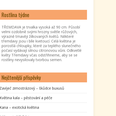
Rostlina týdne
TŘEMDAVA je trvalka vysoká až 90 cm. Působí
velmi ozdobně svými hrozny světle růžových,
výrazně tmavěji žilkovaných květů. Některé
třemdavy jsou i bíle kvetoucí. Celá květina je
porostlá chloupky, které za teplého slunečného
počasí vydávají silnou citronovou vůni. Odkvetlé
květy Třemdavy včas odstřihneme, aby se se
rostliny nevysilovaly tvorbou semen.
Nejčtenější příspěvky
Zavíječ zimostrázový – škůdce buxusů
Květina kala – pěstování a péče
Kana – exotická květina